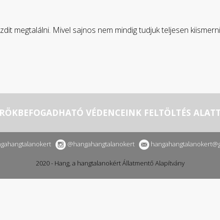
it megtalálni. Mivel sajnos nem mindig tudjuk teljesen kiismern
RÖKBEFOGADHATÓ VÉDENCEINK
FELTÖLTÉS ALATT.
gahangtalanokert
@hangahangtalanokert
hangahangtalanokert@g
2020 - Hang, a hangtalanokért Állatmentő Alapítvány