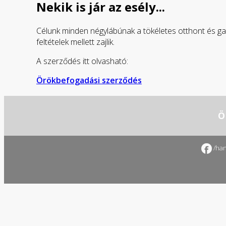
Nekik is jár az esély...
Célunk minden négylábúnak a tökéletes otthont és gazd
feltételek mellett zajlik.
A szerződés itt olvasható:
Örökbefogadási szerződés
Ö
/han