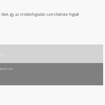
i őket, így az örökbefogadás szerződésbe foglalt
..
mail.com